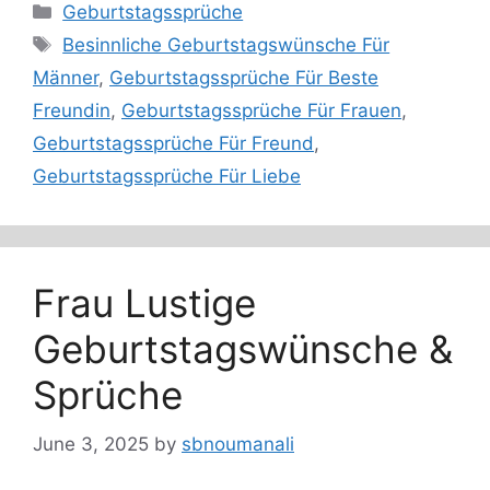
Categories
Geburtstagssprüche
Tags
Besinnliche Geburtstagswünsche Für
Männer
,
Geburtstagssprüche Für Beste
Freundin
,
Geburtstagssprüche Für Frauen
,
Geburtstagssprüche Für Freund
,
Geburtstagssprüche Für Liebe
Frau Lustige
Geburtstagswünsche &
Sprüche
June 3, 2025
by
sbnoumanali