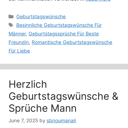
Categories
Geburtstagswünsche
Tags
Besinnliche Geburtstagswünsche Für
Männer
,
Geburtstagssprüche Für Beste
Freundin
,
Romantische Geburtstagswünsche
Für Liebe
Herzlich
Geburtstagswünsche &
Sprüche Mann
June 7, 2025
by
sbnoumanali