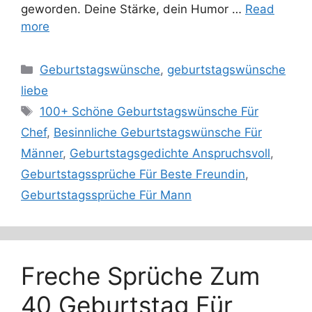
geworden. Deine Stärke, dein Humor …
Read
more
Categories
Geburtstagswünsche
,
geburtstagswünsche
liebe
Tags
100+ Schöne Geburtstagswünsche Für
Chef
,
Besinnliche Geburtstagswünsche Für
Männer
,
Geburtstagsgedichte Anspruchsvoll
,
Geburtstagssprüche Für Beste Freundin
,
Geburtstagssprüche Für Mann
Freche Sprüche Zum
40 Geburtstag Für