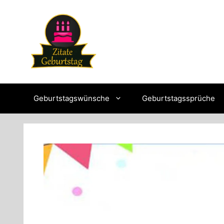
Skip
to
content
Geburtstagswünsche
Geburtstagssprüche