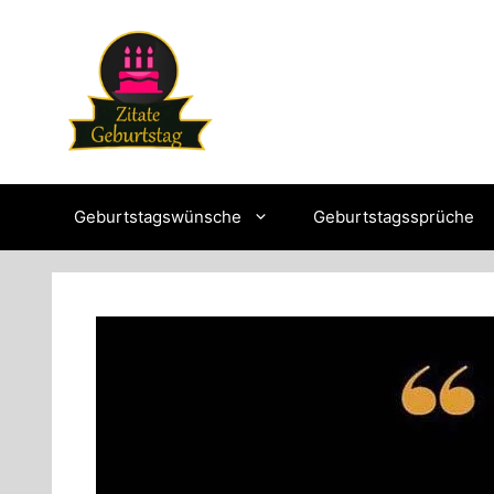
Skip
to
content
Geburtstagswünsche
Geburtstagssprüche