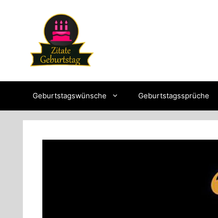
Skip
to
content
Geburtstagswünsche
Geburtstagssprüche