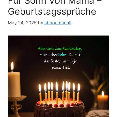
Für Sohn Von Mama –
Geburtstagssprüche
May 24, 2025
by
sbnoumanali