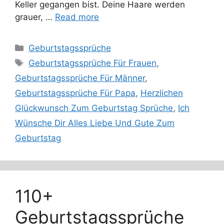
Keller gegangen bist. Deine Haare werden
grauer, …
Read more
Categories
Geburtstagssprüche
Tags
Geburtstagssprüche Für Frauen
,
Geburtstagssprüche Für Männer
,
Geburtstagssprüche Für Papa
,
Herzlichen
Glückwunsch Zum Geburtstag Sprüche
,
Ich
Wünsche Dir Alles Liebe Und Gute Zum
Geburtstag
110+
Geburtstagssprüche