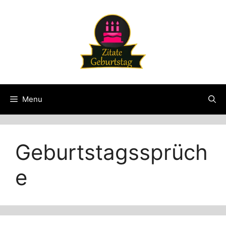
Skip
to
content
Menu
Geburtstagssprüch
e