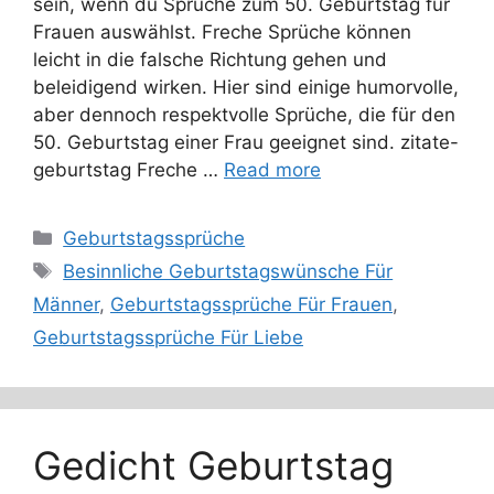
sein, wenn du Sprüche zum 50. Geburtstag für
Frauen auswählst. Freche Sprüche können
leicht in die falsche Richtung gehen und
beleidigend wirken. Hier sind einige humorvolle,
aber dennoch respektvolle Sprüche, die für den
50. Geburtstag einer Frau geeignet sind. zitate-
geburtstag Freche …
Read more
Categories
Geburtstagssprüche
Tags
Besinnliche Geburtstagswünsche Für
Männer
,
Geburtstagssprüche Für Frauen
,
Geburtstagssprüche Für Liebe
Gedicht Geburtstag