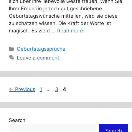
sich über Ihre liebevolle Geste freuen. Wenn Sie
Ihrer Freundin jedoch gut geschriebene
Geburtstagswünsche mitteilen, wird sie diese
zu schätzen wissen. Die Kraft der Worte ist
magisch. Es zieht …
Read more
Categories
Geburtstagssprüche
Leave a comment
Page
Page
Page
←
Previous
1
…
3
4
Search
Search