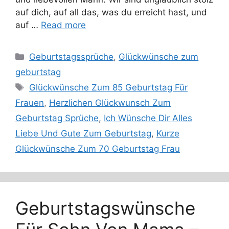
auf dich, auf all das, was du erreicht hast, und
auf …
Read more
Categories
Geburtstagssprüche
,
Glückwünsche zum
geburtstag
Tags
Glückwünsche Zum 85 Geburtstag Für
Frauen
,
Herzlichen Glückwunsch Zum
Geburtstag Sprüche
,
Ich Wünsche Dir Alles
Liebe Und Gute Zum Geburtstag
,
Kurze
Glückwünsche Zum 70 Geburtstag Frau
Geburtstagswünsche